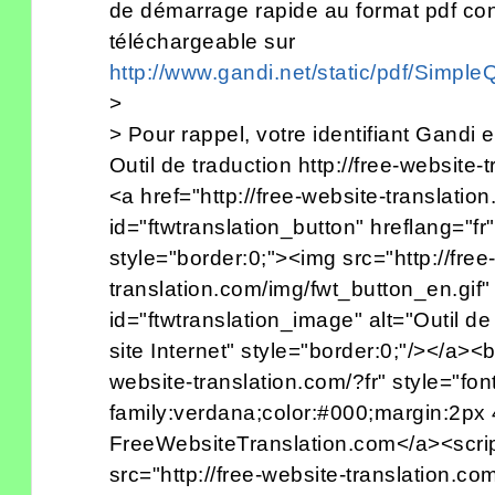
de démarrage rapide au format pdf co
téléchargeable sur
http://www.gandi.net/static/pdf/Simpl
>
> Pour rappel, votre identifiant Gand
Outil de traduction http://free-website-
<a href="http://free-website-translation
id="ftwtranslation_button" hreflang="fr" 
style="border:0;"><img src="http://free
translation.com/img/fwt_button_en.gif"
id="ftwtranslation_image" alt="Outil de
site Internet" style="border:0;"/></a><br
website-translation.com/?fr" style="fon
family:verdana;color:#000;margin:2px 
FreeWebsiteTranslation.com</a><script
src="http://free-website-translation.com/