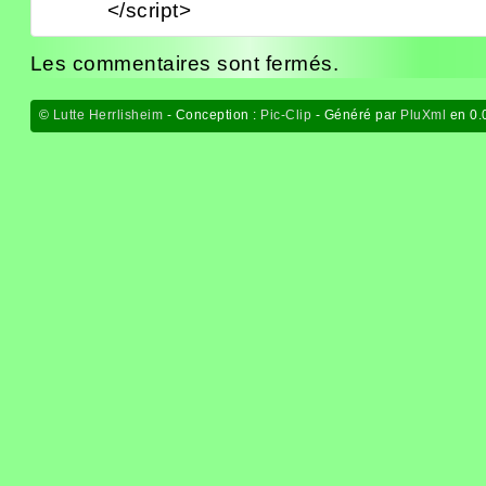
</script>
Les commentaires sont fermés.
©
Lutte Herrlisheim
- Conception :
Pic-Clip
- Généré par
PluXml
en 0.