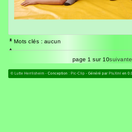
Mots clés : aucun
page 1 sur 10
suivante
©
Lutte Herrlisheim
- Conception :
Pic-Clip
- Généré par
PluXml
en 0.