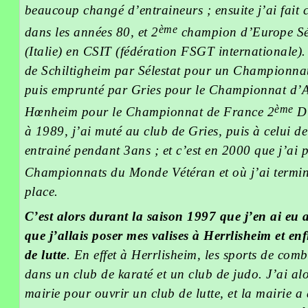
beaucoup changé d’entraineurs ; ensuite j’ai fa
ème
dans les années 80, et 2
champion d’Europe Sé
(Italie) en CSIT (fédération FSGT internationale).
de Schiltigheim par Sélestat pour un Championna
puis emprunté par Gries pour le Championnat d’A
ème
Hœnheim pour le Championnat de France 2
Di
à 1989, j’ai muté au club de Gries, puis à celui d
entrainé pendant 3ans ; et c’est en 2000 que j’ai 
Championnats du Monde Vétéran et où j’ai termin
place.
C’est alors durant la saison 1997 que j’en ai eu a
que j’allais poser mes valises à Herrlisheim et e
de lutte
. En effet à Herrlisheim, les sports de com
dans un club de karaté et un club de judo. J’ai al
mairie pour ouvrir un club de lutte, et la mairie a 