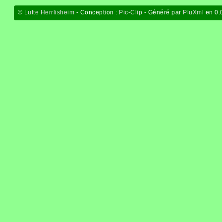
©
Lutte Herrlisheim
- Conception :
Pic-Clip
- Généré par
PluXml
en 0.