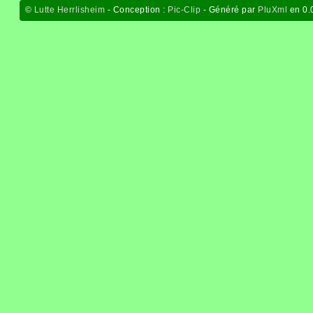
©
Lutte Herrlisheim
- Conception :
Pic-Clip
- Généré par
PluXml
en 0.