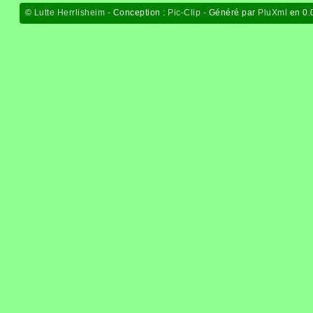
©
Lutte Herrlisheim
- Conception :
Pic-Clip
- Généré par
PluXml
en 0.